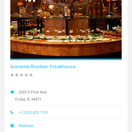
Ipanema Brazilian Steakhouse
2023 S Pine Ave
Ocala, FL 34471
+1 (352) 622-1741
Website