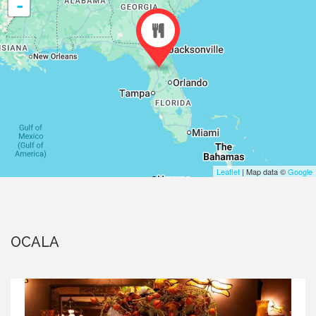
-
Leaflet
| Map data ©
Google
OCALA