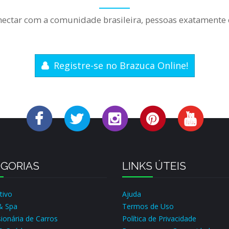
nectar com a comunidade brasileira, pessoas exatamente
Registre-se no Brazuca Online!
GORIAS
LINKS ÚTEIS
tivo
Ajuda
& Spa
Termos de Uso
ionária de Carros
Política de Privacidade