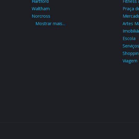
Hartford
Fitness
Waltham
Praça d
Norcross
Mercad
Mostrar mais...
Artes Ma
Imobiliá
Escola
Serviço
Shoppin
Viagem 