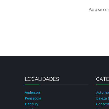
Para se co
LOCALIDADES
CATE
Anderson
Automo
Pensacola
Beleza 
Danbury
Concess