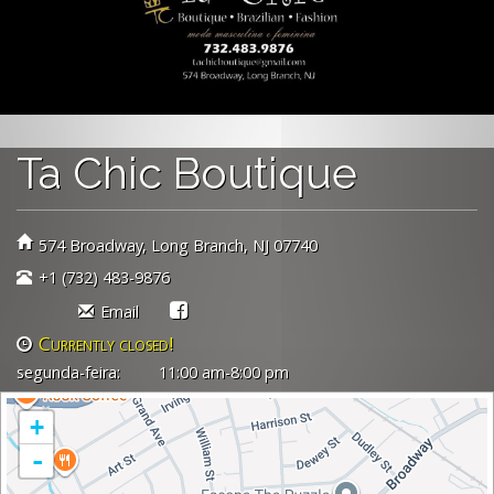
Ta Chic Boutique
574 Broadway
Long Branch,
NJ
07740
+1 (732) 483-9876
Email
Currently
Currently closed!
open!
segunda-feira:
11:00 am-8:00 pm
+
-